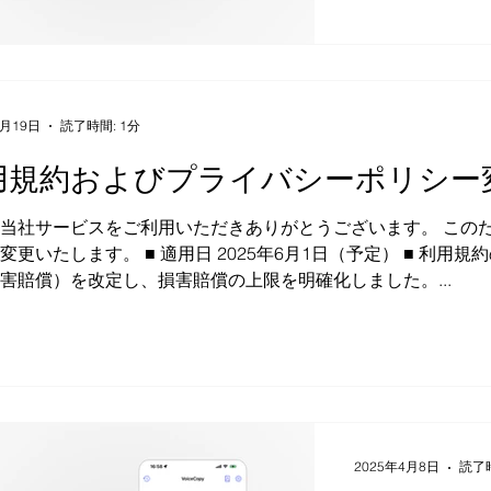
新パッケージで
リーンショットで
現在、旧パッケ
を写真として書
は、必ず以下の内
定） 「たまに1
ます。 ただ、あ
たり、素材とし
5月19日
読了時間: 1分
ます。 動画のス
用規約およびプライバシーポリシー
気になるポイント
当社サービスをご利用いただきありがとうございます。 この
 適用日 2025年6月1日（予定） ■ 利用規約の主な変更点 第14条（免責
害賠償）を改定し、損害賠償の上限を明確化しました。...
2025年4月8日
読了時