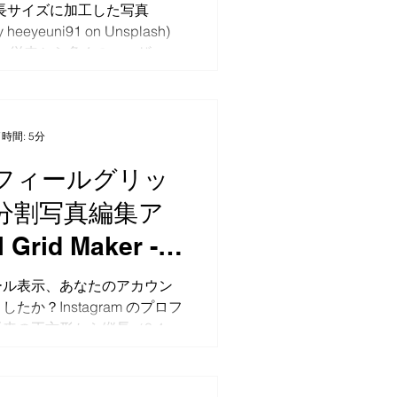
イズに対応！
:5 縦長サイズに加工した写真
ことが多く、キーボード入力
by heeyeuni91 on Unsplash)
課題がありました。 そこ
iOS版は、従来から多くのユーザーの
題を解決するため、高性能な
ている正方形編集ツールに加
認識モデルを活用し、精度が高く
集ツールを搭載しました...
むアプリを目指しました。今
本語と英語の両方に対応して
音の誤差があっても高精度で
時間: 5分
『 SpeakPaste 』が解
フィールグリッ
業効率を大幅アップ キーボ
分割写真編集ア
 Grid Maker -
ram 新仕様に対応
ール表示、あなたのアカウン
たか？Instagram のプロフ
来の正方形から縦長（3:4）
います。これまでは複数枚の
きく見せる「9分割投稿」が人
方形から縦長への変更で、綺