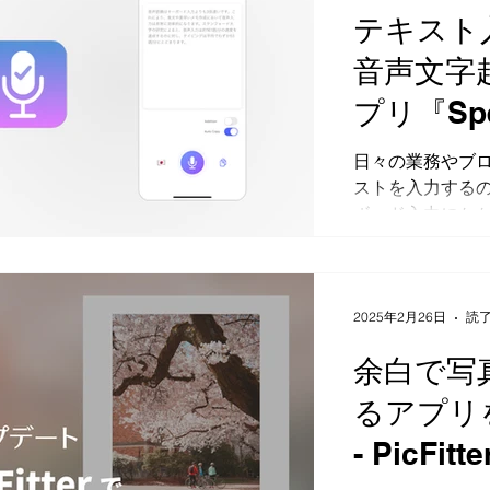
テキスト
音声文字起
プリ『Spe
産性向上
日々の業務やブ
ストを入力する
語も対応
ボード入力にか
化できれば…とい
とiPadで使え
『SpeakPast
ました。 音声認識i
2025年2月26日
読了
『VoiceCop
余白で写
ChatGPTなど
で、多くのテキ
るアプリ
（指示文）作成
- PicFi
した。最初はiO
が、自分の求め