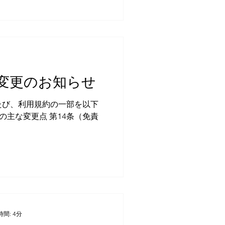
の配信に移行いたしました。
撮る（手軽） 動画フレーム
ージ版をご利用のユーザー様
き出す（仕上がりと作業が安
容をご確認くださ...
枚だけ」ならスクショでも足り
とで見返したり、誰かに見せ
て使うほど、違いが効いてき
クショは画質が悪い？あとで
変更のお知らせ
 スクリーンショットは手軽
たび、利用規約の一部を以下
間: 4分