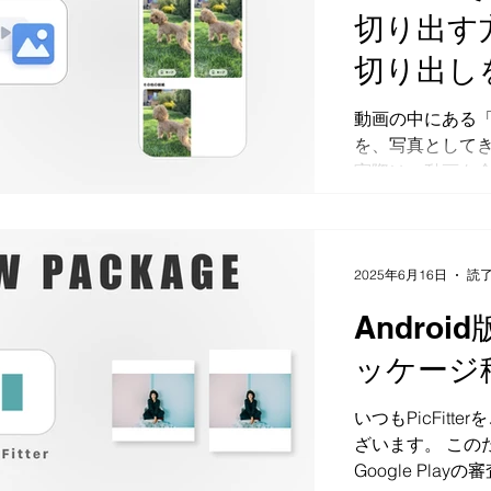
を、複数の動画
切り出す
ました。iPho
切り出し
なる時や、複数
軽くしたい時に
るアプリ（K
動画の中にある
きます。 複数の
を、写真としてき
うになりました 
実際は、動画を
では、複数の動
たり、見つけても
きます。 動画圧
れなかったりします
よって処理に時
テイク）は、iPh
一括圧縮では、
作業を、探しや
始すれば、あと
2025年6月16日
読了
すくするためのア
です。 1本ずつ
Android
動画や旅行、ペ
る手間を減らせ
間が埋もれやす
業時間を節約できま
ッケージ
す。 iPhone
KeeperTakeの
いつもPicFit
い瞬間を選びやすく
ざいます。 このたび、
を切り出す方法は2
Google Pl
を切り出す方法は