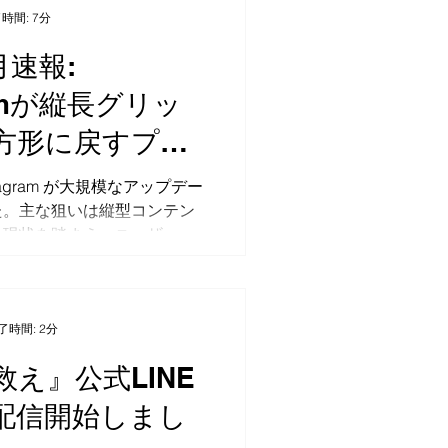
..
時間: 7分
月速報:
ramが縦長グリッ
方形に戻すプレ
整の対処法と投
stagram が大規模なアップデー
た。主な狙いは縦型コンテン
の解説
る現状を踏まえ、ユーザーの
させるためと考えられます。
きた正方形のプロフィールグ
し、縦長の表示が主流となる
..
了時間: 2分
え』公式LINE
配信開始しまし