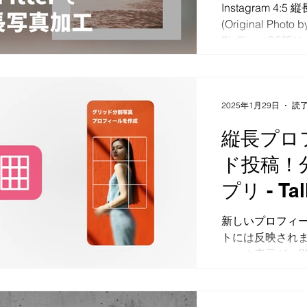
長投稿サ
Instagram 4
作業で修正する
(Original Photo 
の方が速いという
PicFitter 
で、こうした問
皆様に支持され
Whisper音声
え、新たに縦長編
修正が少なく済
回のアプリは日
おり、多少の発
2025年1月29日
読了
認識してくれます。 
縦長プロ
決！入力速度と作
ードでは
ド投稿！
プリ - Tall
Instag
新しいプロフィ
トには反映されまし
ィール表示が、従
へ移行し始めて
写真を並べて大
気でしたが、正