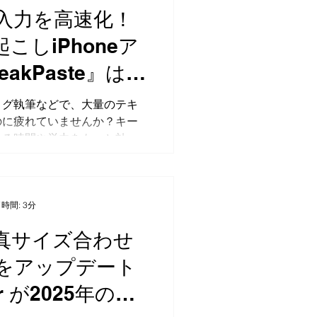
入力を高速化！
こしiPhoneア
akPaste』は生
におすすめ・英
ログ執筆などで、大量のテキ
のに疲れていませんか？キー
かる時間や労力をもっと効率
う思いから、この度iPhone
る音声文字起こしアプリ
e』(スピークペースト) を開発し
OSアプリ『SpeakPaste』
時間: 3分
y』開発の背景 開発者自身が
真サイズ合わせ
のAIツールを利用しているなか
スト入力、特にプロンプト
をアップデート
に多くの時間を費やしていま
tter が2025年の縦
S標準の音声入力を試しました
る認識精度に届かず、結局手