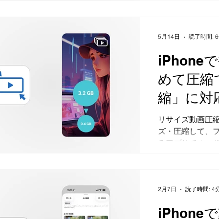
と、動画を選ん
画をMP4として保
リップペース）は
更、倍速保存、
5月14日
読了時間: 
るシンプルな動画
iPhon
全体の速度を変
したり、MP4と
めて圧縮
存した動画に透
縮」に対
告も表示されま
内で行われ、元
サイズ動
リサイズ動画圧縮
せん。 App Sto
ズ・圧縮して、
iPhoneで動画の
るアプリです。 i
を使うと、iPh
約したい時、大
定して、編集後の
SNSやチャット
として保存できま
作りたい時に利用
テップです。 Cl
ン 2.0.0では
更したい速度を選
2月7日
読了時間: 4
圧縮できる「一括
MP4として保存
iPhon
れまで動画を1
順を説明します。 S