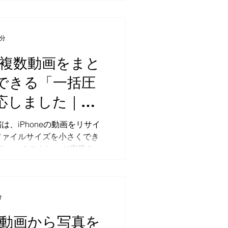
で速度を指定し、編集後の動
存できます。 ClipPace（ク
、iPhoneで動画の速度変
スロー保存をかんたんに行え
6分
速度編集アプリです。 動画
eで複数動画をまと
更したり、プレビューで確認
して保存したりできます。保
できる「一括圧
かしは追加されず、第三者広
応しました｜リ
せん。動画の変換処理は端末
の動画ファイルは変更されま
画圧縮
は、iPhoneの動画をリサイ
reでClipPaceをダウンロード
ファイルサイズを小さくでき
速度変更をする方法 ClipPace
Phoneのストレージ容量を節
one上の動画を選び、速度を指
きすぎる動画を送りたい時、
動画を新しいMP4ファイル
アプリで共有しやすい動画を
す。 基本的な流れは次の4ス
できます。 今回のバージョ
ipPaceを開いて動画を選ぶ 変
、有料版で複数の動画をまとめて
ぶ プレビューで確認する
分
圧縮」に対応しました。 こ
する ここから、それぞれの手
eで動画から写真を
本ずつ選んで圧縮していた作業
tep 1