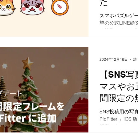
た
スマホパズルゲー
望の公式LINE
の特徴 かわいい
絵文字になって
コロコロと転が
にしたモンスタ
をお楽しみいただけ
2024年12月16日
読
【SNS
マスやお
間限定の
ムをPicF
SNS投稿用の写
PicFitter 
加しまし
限定の冬のフレー
の素敵な冬の思