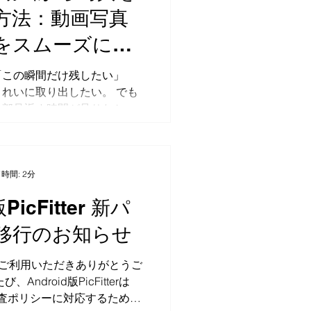
にまとめて行えるようになり
方法：動画写真
ne内の動画が増えて容量が気に
をスムーズにす
の動画を送信・共有する前に
、より効率よく動画を整理で
eeperTake）
「この瞬間だけ残したい」
動画をまとめて圧縮できるよ
れいに取り出したい。 でも
今回追加された「一括圧縮」
全部見返す時間が足りなかっ
画を選択し、まとめて圧縮で
“ちょうどいい1枚”に止めら
縮は、動画の長さやサイズに
。 KeeperTake（キーパー
間がかかることがあります。
oneで“動画→写真”の切り出し
複数の動画を選んで圧縮を開
すく・選びやすく・保存しや
は処理が終わるのを待つだけ
時間: 2分
プリです。 とくに、家族の
動画を選び直して圧縮を開始す
版PicFitter 新パ
ット、スポーツなど「良い瞬
るため、動画整理にかかる作
い動画」で威力を発揮しま
す。...
移行のお知らせ
で動画から写真を切り出し。
AI Picksで候補を見つけて、良
terをご利用いただきありがとうご
。 iPhoneで動画から写真
Android版PicFitterは
つ iPhoneで動画から写真
ayの審査ポリシーに対応するため、
、大きく2つあります。 スク