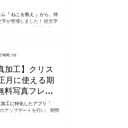
ム『 ねこを救え 』から、待
絵文字が登場しました！ 絵文字
猫たちが、トーク画面を彩る
登場。ゲーム内でおなじみの
る涙目ネコや、猫をモチーフ
ーたちの愛らしい表情の数々
ます...
了時間: 2分
写真加工】クリス
正月に使える期
無料写真フレー
itterアプリに追
真加工に特化したアプリ「
」iOS 版のアップデートを行い、期間
た
ムを追加しました。 あなた
い出を、ワンタップで印象的