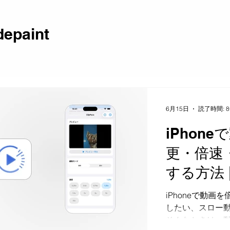
epaint
6月15日
読了時間: 
iPhon
更・倍速
する方法 | 
iPhoneで動
したい、スロー
そんなときは、