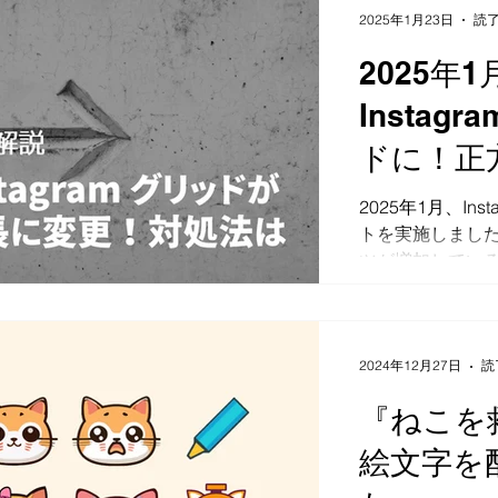
麗に写真を繋げる.
2025年1月23日
読了
2025年1
Instag
ドに！正
ビュー調
2025年1月、In
トを実施しまし
稿サイズ
ツが増加してい
表示体験を向上
長年親しまれて
リッドが姿を消
大きな変更です。.
2024年12月27日
読
『ねこを救
絵文字を