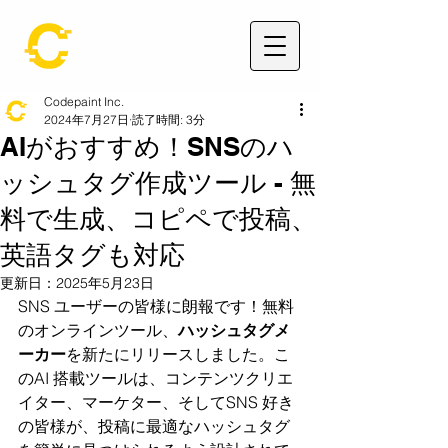
Codepaint Inc.
2024年7月27日
読了時間: 3分
AIがおすすめ！SNSのハ
ッシュタグ作成ツール - 無
料で生成、コピペで投稿、
英語タグも対応
更新日：
2025年5月23日
SNS ユーザーの皆様に朗報です！
無料
のオンライン
ツール、
ハッシュタグメ
ーカー
を新たにリリースしました。こ
のAI 搭載ツールは、コンテンツクリエ
イター、マーケター、
そしてSNS 好き
の皆様が、投稿に最適なハッシュタグ