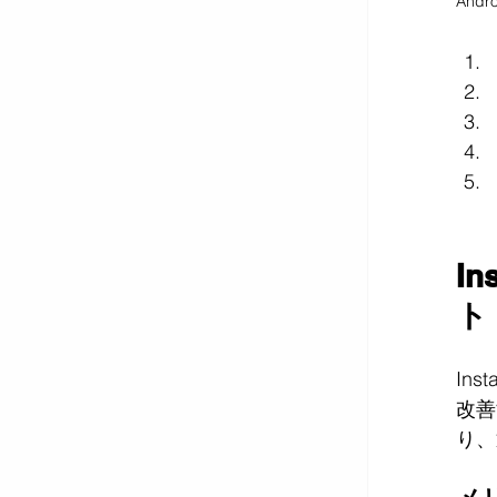
And
I
ト
In
改善
り、