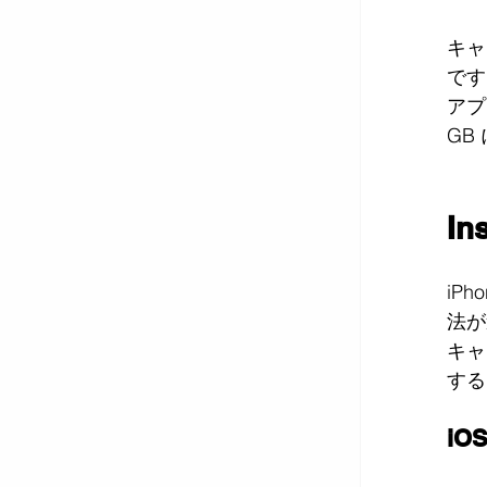
キャ
です
アプ
GB
I
iP
法が
キャ
する
iO