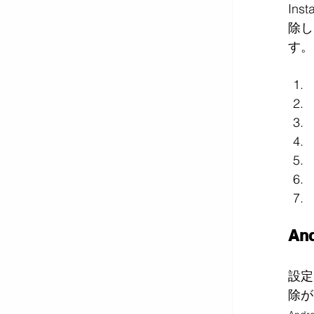
In
除し
す。
An
設定
除が