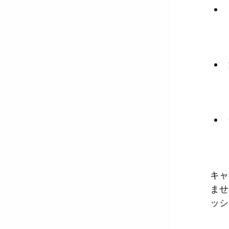
キャ
ませ
ッシ