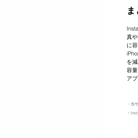
ま
In
真や
に容
iP
を減
容量
アプ
・当サイ
・Ins