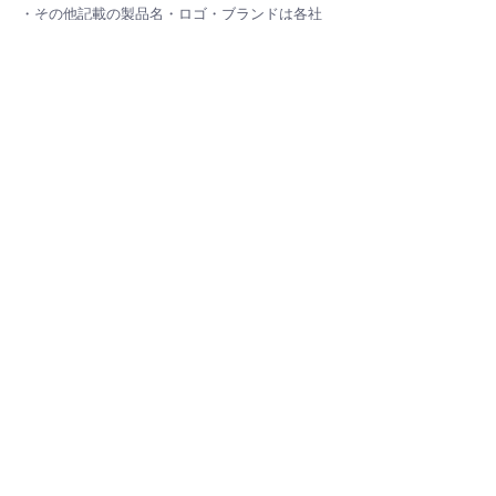
・その他記載の製品名・ロゴ・ブランドは各社
の所有物です。
iOS
写真加工
アプリ紹介
出品キレイ
写真加工アプリ
AIツールアプリ
すべて表示
最新記事